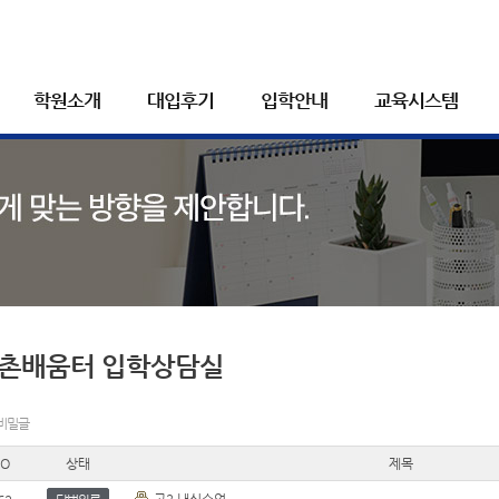
학원소개
대입후기
입학안내
교육시스템
촌배움터 입학상담실
 비밀글
O
상태
제목