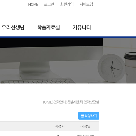
HOME
로그인
회원가입
사이트맵
우리선생님
학습자료실
커뮤니티
HOME>입학안내>평촌배움터 입학상담실
글 작성하기
작성자
작성일