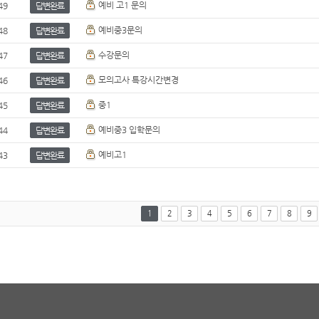
예비 고1 문의
49
답변완료
예비중3문의
48
답변완료
수강문의
47
답변완료
모의고사 특강시간변경
46
답변완료
중1
45
답변완료
예비중3 입학문의
44
답변완료
예비고1
43
답변완료
1
2
3
4
5
6
7
8
9