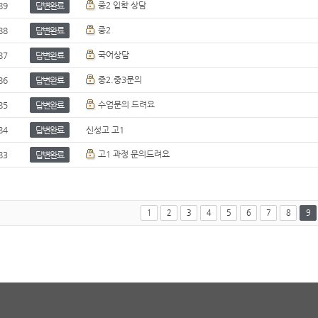
중2 입학 상담
89
답변완료
중2
88
답변완료
국어상담
87
답변완료
중2.중3문의
86
답변완료
수업문의 드려요
85
답변완료
84
답변완료
신성고 고1
고1 과정 문의드려요
83
답변완료
1
2
3
4
5
6
7
8
9