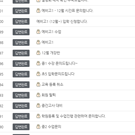
설명회 예약 확인 부탁드립니다.
02
답변완료
예비고1 - 12월 시간표 문의합니다.
01
답변완료
00
답변완료
예비고1 (12월~) 입학 신청합니다.
예비고1 수업
99
답변완료
예비고1
98
답변완료
12월 개강반
97
답변완료
중1 수강 문의드립니다~
96
답변완료
초5 입학문의드립니다
95
답변완료
교육 등록 취소
94
답변완료
회원 탈퇴
93
답변완료
중간고사 대비
92
답변완료
학원등록 및 수업진행 관련하여 문의합니다.
91
답변완료
중2 수업문의
90
답변완료