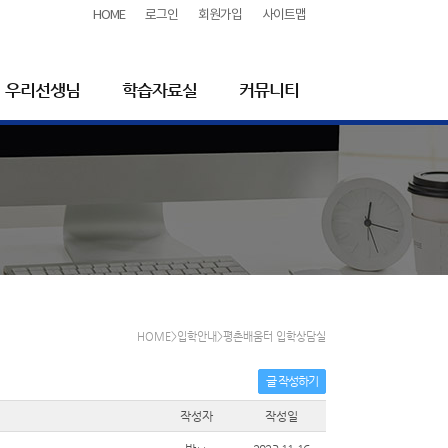
HOME
로그인
회원가입
사이트맵
우리선생님
학습자료실
커뮤니티
HOME>입학안내>평촌배움터 입학상담실
글 작성하기
작성자
작성일