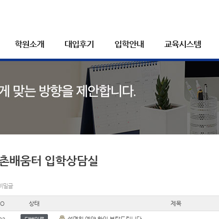
학원소개
대입후기
입학안내
교육시스템
촌배움터 입학상담실
 비밀글
O
상태
제목