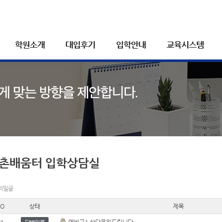
학원소개
대입후기
입학안내
교육시스템
촌배움터 입학상담실
 비밀글
O
상태
제목