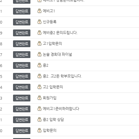
예비고1 상담문의드립니다.
2
답변완료
예비고1
1
답변완료
신규등록
0
답변완료
예비중2 문의드립니다.
9
답변완료
고1입학문의
8
답변완료
논술 경희대 파이널
7
답변완료
중2
6
답변완료
중2. 고2둔 학부모입니다.
5
답변완료
고2 입학문의
4
답변완료
회원가입
3
답변완료
예비고1준비하려합니다
2
답변완료
중2 입학 상담
1
답변완료
입학문의
0
답변완료