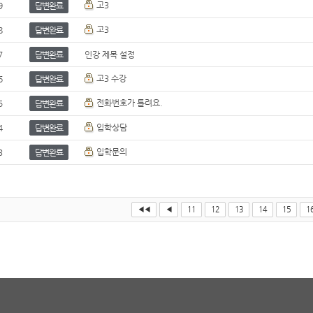
고3
9
답변완료
고3
8
답변완료
7
답변완료
인강 제목 설정
고3 수강
6
답변완료
전화번호가 틀려요.
5
답변완료
입학상담
4
답변완료
입학문의
3
답변완료
◀◀
◀
11
12
13
14
15
1