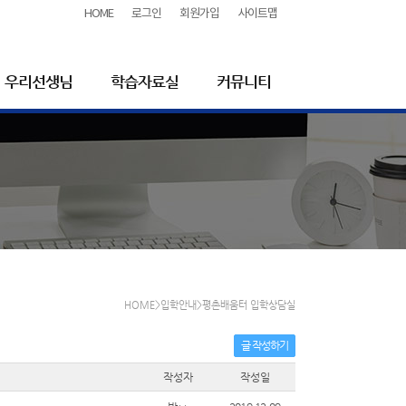
HOME
로그인
회원가입
사이트맵
우리선생님
학습자료실
커뮤니티
HOME>입학안내>평촌배움터 입학상담실
글 작성하기
작성자
작성일